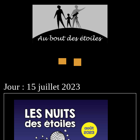
Skip
to
content
Open
Button
Jour :
15 juillet 2023