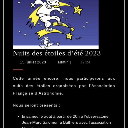
Nuits
Nuits des étoiles d’été 2023
des
15
admin
15 juillet 2023
|
admin
|
12:24
juillet
étoiles
2023
d’été
Cette année encore, nous participerons aux
2023
nuits des étoiles organisées par l’Association
Française d’Astronomie.
Nous seront présents :
le samedi 5 août à partir de 20h à l’observatoire
Jean-Marc Salomon à Buthiers avec l’association