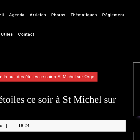
il
Agenda
Articles
Photos
Thèmatiques
Règlement
 Utiles
Contact
e la nuit des étoiles ce soir à St Michel sur Orge
étoiles ce soir à St Michel sur
re
|
19:24