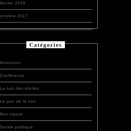
février 2018
octobre 2017
Catégories
Animation
Conférence
La nuit des étoiles
Le jour de la nuit
Non classé
Soirée publique