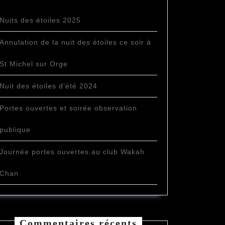
Nuits des étoiles 2025
Annulation de la nuit des étoiles ce soir à
St Michel sur Orge
Nuit des étoiles d’été 2024
Portes ouvertes et soirée observation
publique
Journée portes ouvertes au club Wakah
Chan
Commentaires récents