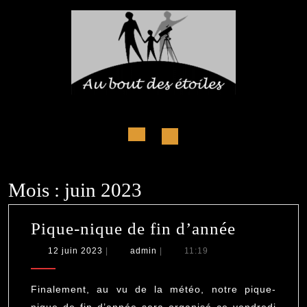
Skip
to
content
Open
Button
Mois :
juin 2023
Pique-
Pique-nique de fin d’année
nique
12
admin
12 juin 2023
|
admin
|
11:19
juin
de
2023
fin
Finalement, au vu de la météo, notre pique-