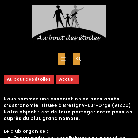
Skip
to
content
Open
Button
Au bout des étoiles
Accueil
Nous sommes une association de passionnés
d’astronomie, située à Brétigny-sur-Orge (91220).
Notre objectif est de faire partager notre passion
auprès du plus grand nombre.
Le club organise :
Des présentations en salle le premier vendredi de