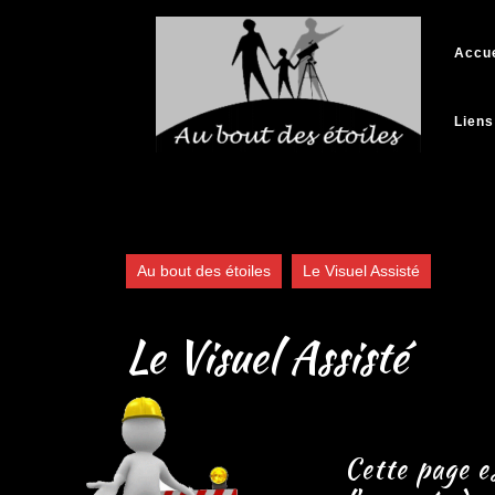
Skip
to
Accue
content
Liens
Au bout des étoiles
Le Visuel Assisté
Le Visuel Assisté
Cette page e