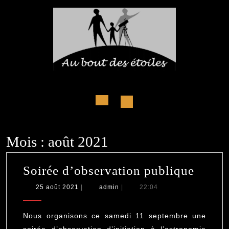
Skip
to
content
Open
Button
Mois :
août 2021
Soiré
Soirée d’observation publique
d’obs
25
admin
25 août 2021
|
admin
|
22:04
août
publi
2021
Nous organisons ce samedi 11 septembre une