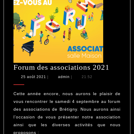
Forum
Forum des associations 2021
des
25
admin
25 août 2021
|
admin
|
21:52
août
associa
2021
2021
Cette année encore, nous aurons le plaisir de
vous rencontrer le samedi 4 septembre au forum
des associations de Brétigny. Nous aurons ainsi
l’occasion de vous présenter notre association
ainsi que les diverses activités que nous
proposons :