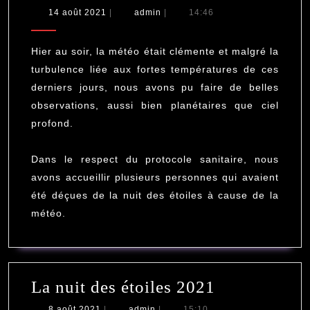
d’obse
14
admin
14 août 2021
|
admin
|
14:46
août
à
2021
Torfou
Hier au soir, la météo était clémente et malgré la
turbulence liée aux fortes températures de ces
derniers jours, nous avons pu faire de belles
observations, aussi bien planétaires que ciel
profond.
Dans le respect du protocole sanitaire, nous
avons accueillir plusieurs personnes qui avaient
été déçues de la nuit des étoiles à cause de la
météo.
La
La nuit des étoiles 2021
nuit
8
admin
8 août 2021
|
admin
|
15:10