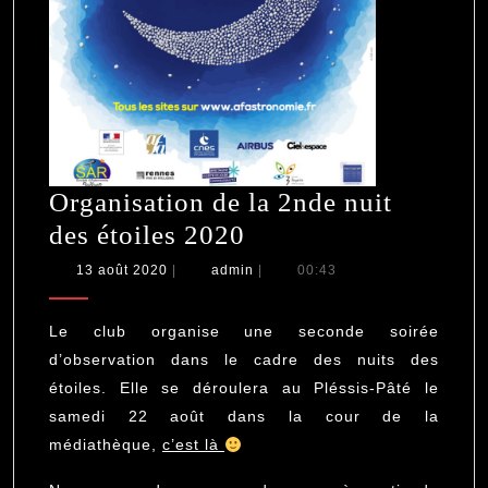
Organisation de la 2nde nuit
Organisation
des étoiles 2020
de
13
admin
13 août 2020
|
admin
|
00:43
août
la
2020
2nde
Le club organise une seconde soirée
nuit
d’observation dans le cadre des nuits des
étoiles. Elle se déroulera au Pléssis-Pâté le
des
samedi 22 août dans la cour de la
étoiles
médiathèque,
c’est là
2020