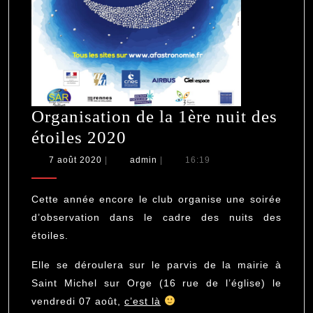
Organisation de la 1ère nuit des
Organisation
étoiles 2020
de
7
admin
7 août 2020
|
admin
|
16:19
août
la
2020
1ère
Cette année encore le club organise une soirée
nuit
d’observation dans le cadre des nuits des
étoiles.
des
étoiles
Elle se déroulera sur le parvis de la mairie à
2020
Saint Michel sur Orge (16 rue de l’église) le
vendredi 07 août,
c’est là