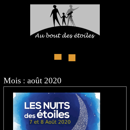
Skip
to
content
Open
Button
Mois :
août 2020