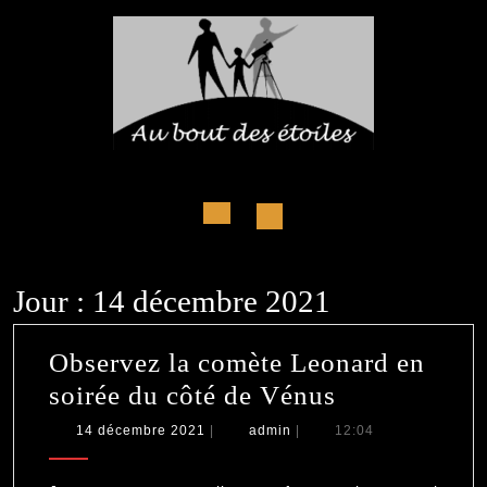
Skip
to
content
Open
Button
Jour :
14 décembre 2021
Observez la comète Leonard en
Observez
soirée du côté de Vénus
la
14
admin
14 décembre 2021
|
admin
|
12:04
décembre
comète
2021