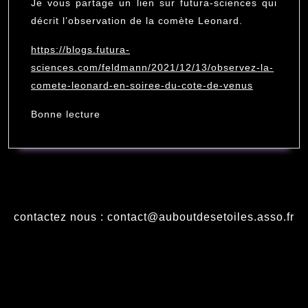
Leonard
Je vous partage un lien sur futura-sciences qui
en
décrit l’observation de la comète Leonard.
soirée
https://blogs.futura-
du
sciences.com/feldmann/2021/12/13/observez-la-
côté
comete-leonard-en-soiree-du-cote-de-venus
de
Bonne lecture
Vénus
contactez nous : contact@auboutdesetoiles.asso.fr