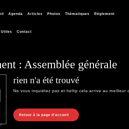
il
Agenda
Articles
Photos
Thèmatiques
Règlement
 Utiles
Contact
ent :
Assemblée générale
rien n'a été trouvé
Ne vous inquiétez pas et hellip cela arrive au meilleur 
Back
Retour à la page d'accueil
to
Home