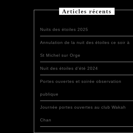
Articles récents
Nuits des étoiles 2025
Annulation de la nuit des étoiles ce soir à
St Michel sur Orge
Nuit des étoiles d’été 2024
Portes ouvertes et soirée observation
publique
Journée portes ouvertes au club Wakah
Chan