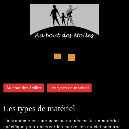
Skip
to
content
Open
Button
Au bout des étoiles
Les types de matériel
Les types de matériel
L’astronomie est une passion qui nécessite un matériel
spécifique pour observer les merveilles du ciel nocturne.