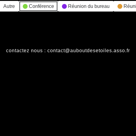
Autre
Conférence
Réunion du bureau
Réun
contactez nous : contact@auboutdesetoiles.asso.fr