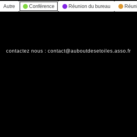
Autre
Conférence
Réunion du bureau
Réun
contactez nous : contact@auboutdesetoiles.asso.fr