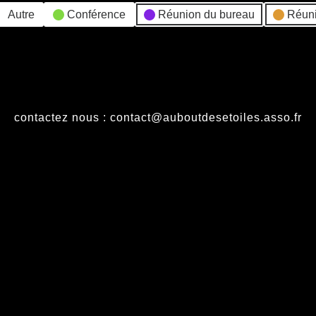
Autre
Conférence
Réunion du bureau
Réun
contactez nous : contact@auboutdesetoiles.asso.fr