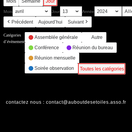
Mois
Semaine
Jour
Mois
Jour
Année
Précédent
Aujourd’hui
Suivant
Catégories
Assemblée générale
Autre
d’évènement
Conférence
Réunion du bureau
Réunion mensuelle
Soirée observation
Toutes les catégories
contactez nous : contact@auboutdesetoiles.asso.fr