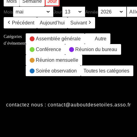
Mois
Semaine
Jour
Mois
Jour
Année
Précédent
Aujourd’hui
Suivant
Catégories
Assemblée générale
Autre
d’évènement
Conférence
Réunion du bureau
Réunion mensuelle
Soirée observation
Toutes les catégories
contactez nous : contact@auboutdesetoiles.asso.fr