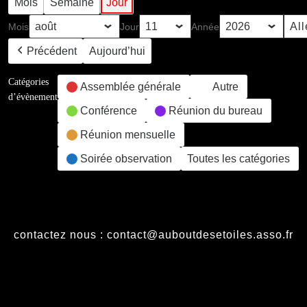
Mois
Semaine
Jour
Mois
Jour
Année
Précédent
Aujourd’hui
Catégories
Assemblée générale
Autre
d’évènement
Conférence
Réunion du bureau
Réunion mensuelle
Soirée observation
Toutes les catégories
contactez nous : contact@auboutdesetoiles.asso.fr