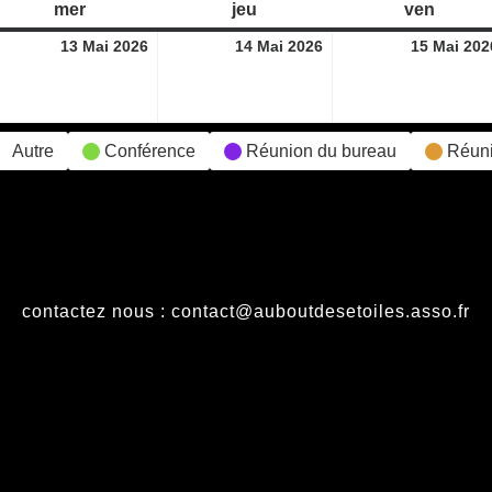
mer
mercredi
jeu
jeudi
ven
vendre
13
14
13 Mai 2026
14 Mai 2026
15 Mai 202
i
mai
mai
26
2026
2026
Autre
Conférence
Réunion du bureau
Réun
contactez nous : contact@auboutdesetoiles.asso.fr