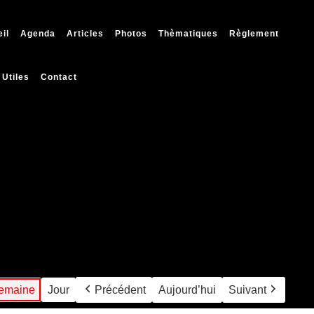
il
Agenda
Articles
Photos
Thèmatiques
Règlement
 Utiles
Contact
emaine
Jour
Précédent
Aujourd’hui
Suivant