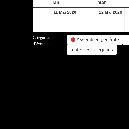
lun
lundi
mar
mardi
11
12
11 Mai 2026
12 Mai 2026
mai
ma
2026
20
Catégories
Assemblée générale
d’évènement
Toutes les catégories