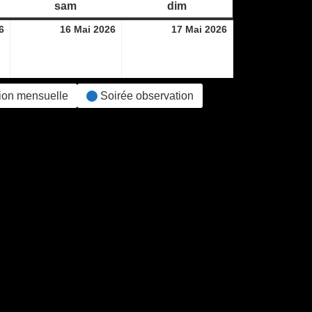
di
sam
samedi
dim
dimanche
15
16
17
6
16 Mai 2026
17 Mai 2026
mai
mai
mai
2026
2026
2026
ion mensuelle
Soirée observation